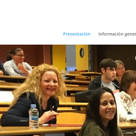
Presentación
Información gener